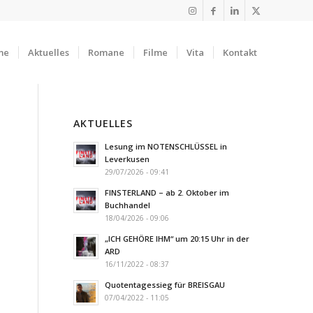
me
Aktuelles
Romane
Filme
Vita
Kontakt
AKTUELLES
Lesung im NOTENSCHLÜSSEL in
Leverkusen
29/07/2026 - 09:41
FINSTERLAND – ab 2. Oktober im
Buchhandel
18/04/2026 - 09:06
„ICH GEHÖRE IHM“ um 20:15 Uhr in der
ARD
16/11/2022 - 08:37
Quotentagessieg für BREISGAU
07/04/2022 - 11:05