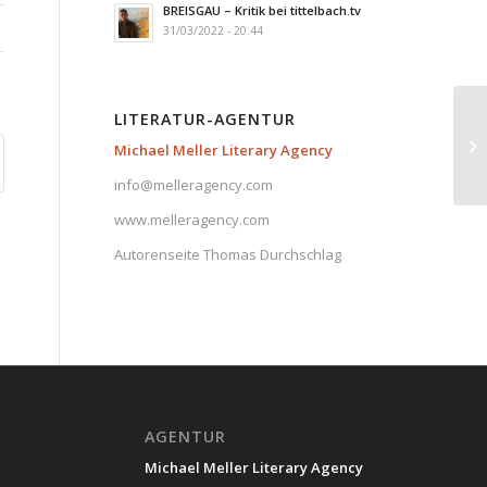
BREISGAU – Kritik bei tittelbach.tv
31/03/2022 - 20:44
LITERATUR-AGENTUR
Michael Meller Literary Agency
info@melleragency.com
www.melleragency.com
Autorenseite Thomas Durchschlag
AGENTUR
Michael Meller Literary Agency