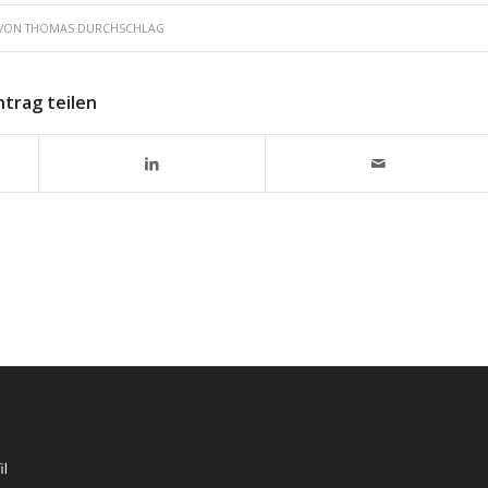
VON
THOMAS DURCHSCHLAG
ntrag teilen
il