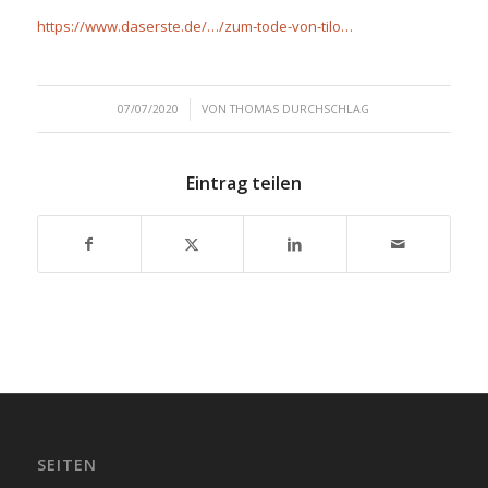
https://www.daserste.de/…/zum-tode-von-tilo…
/
07/07/2020
VON
THOMAS DURCHSCHLAG
Eintrag teilen
SEITEN