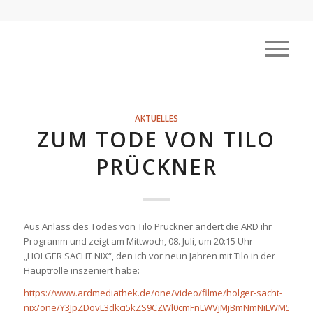
AKTUELLES
ZUM TODE VON TILO
PRÜCKNER
Aus Anlass des Todes von Tilo Prückner ändert die ARD ihr
Programm und zeigt am Mittwoch, 08. Juli, um 20:15 Uhr
„HOLGER SACHT NIX“, den ich vor neun Jahren mit Tilo in der
Hauptrolle inszeniert habe:
https://www.ardmediathek.de/one/video/filme/holger-sacht-
nix/one/Y3JpZDovL3dkci5kZS9CZWl0cmFnLWVjMjBmNmNiLWM5MGI