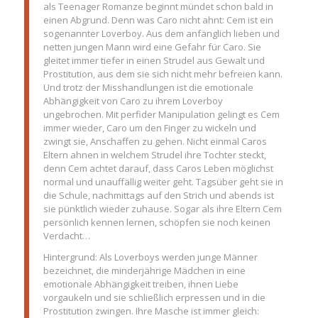
als Teenager Romanze beginnt mündet schon bald in
einen Abgrund. Denn was Caro nicht ahnt: Cem ist ein
sogenannter Loverboy. Aus dem anfänglich lieben und
netten jungen Mann wird eine Gefahr für Caro. Sie
gleitet immer tiefer in einen Strudel aus Gewalt und
Prostitution, aus dem sie sich nicht mehr befreien kann.
Und trotz der Misshandlungen ist die emotionale
Abhängigkeit von Caro zu ihrem Loverboy
ungebrochen. Mit perfider Manipulation gelingt es Cem
immer wieder, Caro um den Finger zu wickeln und
zwingt sie, Anschaffen zu gehen. Nicht einmal Caros
Eltern ahnen in welchem Strudel ihre Tochter steckt,
denn Cem achtet darauf, dass Caros Leben möglichst
normal und unauffällig weiter geht. Tagsüber geht sie in
die Schule, nachmittags auf den Strich und abends ist
sie pünktlich wieder zuhause. Sogar als ihre Eltern Cem
persönlich kennen lernen, schöpfen sie noch keinen
Verdacht…
Hintergrund: Als Loverboys werden junge Männer
bezeichnet, die minderjährige Mädchen in eine
emotionale Abhängigkeit treiben, ihnen Liebe
vorgaukeln und sie schließlich erpressen und in die
Prostitution zwingen. Ihre Masche ist immer gleich: