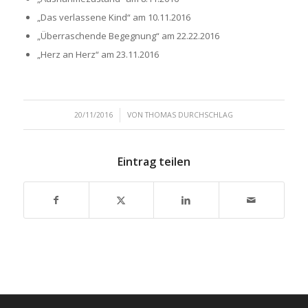
„Das verlassene Kind“ am 10.11.2016
„Überraschende Begegnung“ am 22.22.2016
„Herz an Herz“ am 23.11.2016
/
20/11/2016
VON
THOMAS DURCHSCHLAG
Eintrag teilen