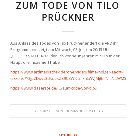
ZUM TODE VON TILO
PRÜCKNER
Aus Anlass des Todes von Tilo Prückner ändert die ARD ihr
Programm und zeigt am Mittwoch, 08. Juli, um 20:15 Uhr
„HOLGER SACHT NIX“, den ich vor neun Jahren mit Tilo in der
Hauptrolle inszeniert habe:
https://www.ardmediathek.de/one/video/filme/holger-sacht-
nix/one/Y3JpZDovL3dkci5kZS9CZWl0cmFnLWVjMjBmNmNiLWM5MGI
https://www.daserste.de/…/zum-tode-von-tilo…
/
07/07/2020
VON
THOMAS DURCHSCHLAG
AKTUELLES