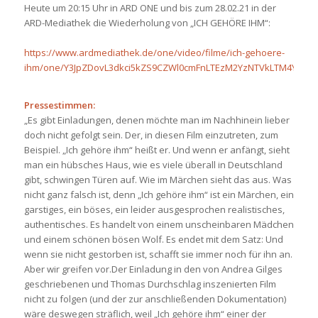
Heute um 20:15 Uhr in ARD ONE und bis zum 28.02.21 in der
ARD-Mediathek die Wiederholung von „ICH GEHÖRE IHM“:
https://www.ardmediathek.de/one/video/filme/ich-gehoere-
ihm/one/Y3JpZDovL3dkci5kZS9CZWl0cmFnLTEzM2YzNTVkLTM4YjEt
Pressestimmen:
„Es gibt Einladungen, denen möchte man im Nachhinein lieber
doch nicht gefolgt sein. Der, in diesen Film einzutreten, zum
Beispiel. „Ich gehöre ihm“ heißt er. Und wenn er anfängt, sieht
man ein hübsches Haus, wie es viele überall in Deutschland
gibt, schwingen Türen auf. Wie im Märchen sieht das aus. Was
nicht ganz falsch ist, denn „Ich gehöre ihm“ ist ein Märchen, ein
garstiges, ein böses, ein leider ausgesprochen realistisches,
authentisches. Es handelt von einem unscheinbaren Mädchen
und einem schönen bösen Wolf. Es endet mit dem Satz: Und
wenn sie nicht gestorben ist, schafft sie immer noch für ihn an.
Aber wir greifen vor.Der Einladung in den von Andrea Gilges
geschriebenen und Thomas Durchschlag inszenierten Film
nicht zu folgen (und der zur anschließenden Dokumentation)
wäre deswegen sträflich, weil „Ich gehöre ihm“ einer der