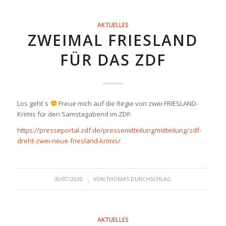
AKTUELLES
ZWEIMAL FRIESLAND
FÜR DAS ZDF
Los geht´s
Freue mich auf die Regie von zwei FRIESLAND-
Krimis für den Samstagabend im ZDF:
https://presseportal.zdf.de/pressemitteilung/mitteilung/zdf-
dreht-zwei-neue-friesland-krimis/
/
30/07/2020
VON
THOMAS DURCHSCHLAG
AKTUELLES