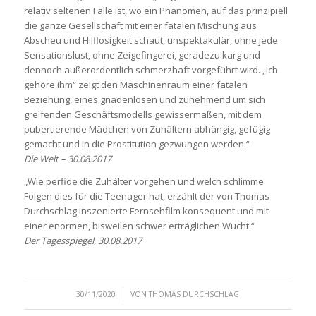
relativ seltenen Fälle ist, wo ein Phänomen, auf das prinzipiell
die ganze Gesellschaft mit einer fatalen Mischung aus
Abscheu und Hilflosigkeit schaut, unspektakulär, ohne jede
Sensationslust, ohne Zeigefingerei, geradezu karg und
dennoch außerordentlich schmerzhaft vorgeführt wird. „Ich
gehöre ihm“ zeigt den Maschinenraum einer fatalen
Beziehung, eines gnadenlosen und zunehmend um sich
greifenden Geschäftsmodells gewissermaßen, mit dem
pubertierende Mädchen von Zuhältern abhängig, gefügig
gemacht und in die Prostitution gezwungen werden.“
Die Welt – 30.08.2017
„Wie perfide die Zuhälter vorgehen und welch schlimme
Folgen dies für die Teenager hat, erzählt der von Thomas
Durchschlag inszenierte Fernsehfilm konsequent und mit
einer enormen, bisweilen schwer erträglichen Wucht.“
Der Tagesspiegel, 30.08.2017
/
30/11/2020
VON
THOMAS DURCHSCHLAG