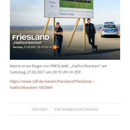
Meine erste Regie von FRIESLAND: „Haifischbecken“ am
Samstag, 27.02.2021 um 20:15 Uhr im ZDF
https://www.zdf.de/serien/friesland/friesland—
haifischbecken-100.html
/
14/01/2021
VON
THOMAS DURCHSCHLAG