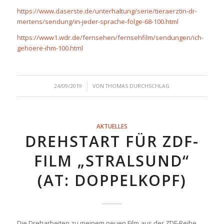
https://www.daserste.de/unterhaltung/serie/tieraerztin-dr-
mertens/sendung/in-jeder-sprache-folge-68-100.html
https://www1.wdr.de/fernsehen/fernsehfilm/sendungen/ich-
gehoere-ihm-100.html
/
24/09/2019
VON
THOMAS DURCHSCHLAG
AKTUELLES
DREHSTART FÜR ZDF-
FILM „STRALSUND“
(AT: DOPPELKOPF)
Die Dreharbeiten zu meinem neuen Film aus der ZDF-Reihe