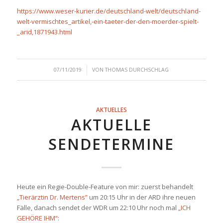
https://www.weser-kurier.de/deutschland-welt/deutschland-
welt-vermischtes_artikel,-ein-taeter-der-den-moerder-spielt-
_arid,1871943.html
/
07/11/2019
VON
THOMAS DURCHSCHLAG
AKTUELLES
AKTUELLE
SENDETERMINE
Heute ein Regie-Double-Feature von mir: zuerst behandelt
„Tierärztin Dr. Mertens”
um 20:15 Uhr in der ARD ihre neuen
Fälle, danach sendet der WDR um 22:10 Uhr noch mal
„ICH
GEHÖRE IHM“
: