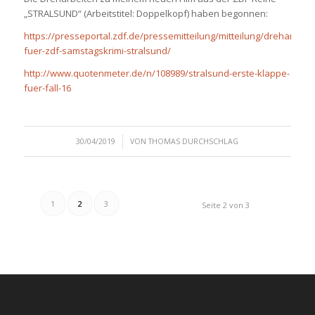
„STRALSUND“ (Arbeitstitel: Doppelkopf) haben begonnen:
https://presseportal.zdf.de/pressemitteilung/mitteilung/dreharbeite
fuer-zdf-samstagskrimi-stralsund/
http://www.quotenmeter.de/n/108989/stralsund-erste-klappe-
fuer-fall-16
/
30/04/2019
VON
THOMAS DURCHSCHLAG
1
2
3
Seite 2 von 3