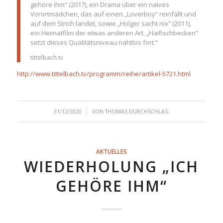
gehöre ihm“ (2017), ein Drama über ein naives
Vorortmädchen, das auf einen „Loverboy“ reinfällt und
auf dem Strich landet, sowie „Holger sacht nix“ (2011),
ein Heimatfilm der etwas anderen Art. „Haifischbecken“
setzt dieses Qualitätsniveau nahtlos fort.“
tittelbach.tv
http://www.tittelbach.tv/programm/reihe/artikel-5721.html
/
31/12/2020
VON
THOMAS DURCHSCHLAG
AKTUELLES
WIEDERHOLUNG „ICH
GEHÖRE IHM“