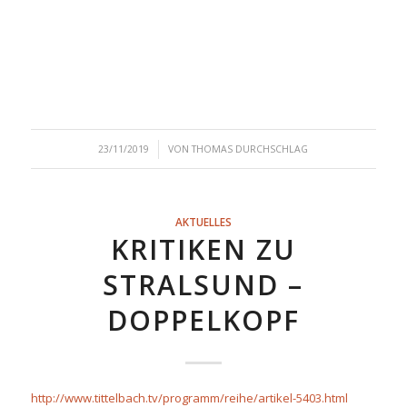
/
23/11/2019
VON
THOMAS DURCHSCHLAG
AKTUELLES
KRITIKEN ZU
STRALSUND –
DOPPELKOPF
http://www.tittelbach.tv/programm/reihe/artikel-5403.html