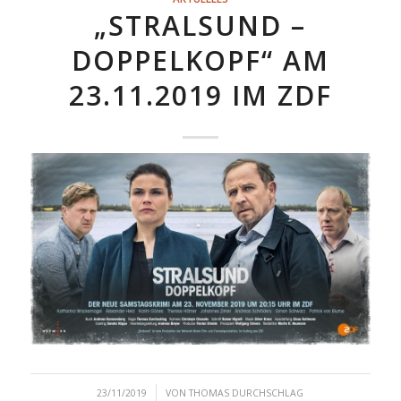
„STRALSUND –
DOPPELKOPF“ AM
23.11.2019 IM ZDF
/
23/11/2019
VON
THOMAS DURCHSCHLAG